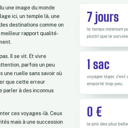
ndu une image du monde
7 jours
ge ici, un temple là, une
 des destinations comme on
le temps minimum po
meilleur rapport qualité-
plutôt que le survole
ment.
. Il se vit. Et vivre
1 sac
tention, parfois un peu
s une ruelle sans savoir où
voyager léger, c'est 
ter que cette erreur
emporté trop peu.
e parler à des inconnus
0 €
onter ces voyages-là. Ceux
vités mais à une succession
le prix des plus bel