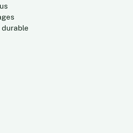
ous
sages
s durable